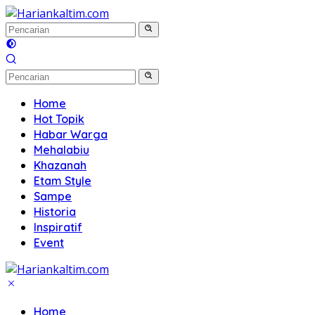
Langsung
ke
konten
Home
Hot Topik
Habar Warga
Mehalabiu
Khazanah
Etam Style
Sampe
Historia
Inspiratif
Event
Home