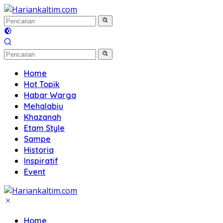
Langsung
ke
konten
Home
Hot Topik
Habar Warga
Mehalabiu
Khazanah
Etam Style
Sampe
Historia
Inspiratif
Event
Home