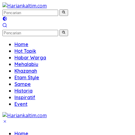
Langsung
ke
konten
Home
Hot Topik
Habar Warga
Mehalabiu
Khazanah
Etam Style
Sampe
Historia
Inspiratif
Event
Home