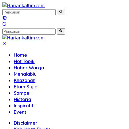
Langsung
ke
konten
Home
Hot Topik
Habar Warga
Mehalabiu
Khazanah
Etam Style
Sampe
Historia
Inspiratif
Event
Disclaimer