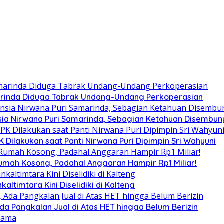
arinda Diduga Tabrak Undang-Undang Perkoperasian
ia Nirwana Puri Samarinda, Sebagian Ketahuan Disembunyi
Dilakukan saat Panti Nirwana Puri Dipimpin Sri Wahyuni
umah Kosong, Padahal Anggaran Hampir Rp1 Miliar!
altimtara Kini Diselidiki di Kalteng
Ada Pangkalan Jual di Atas HET hingga Belum Berizin