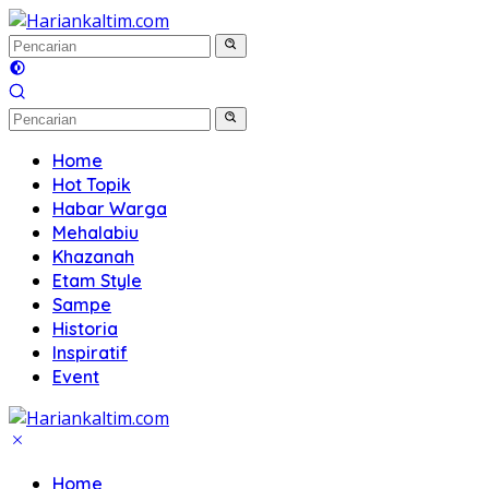
Langsung
ke
konten
Home
Hot Topik
Habar Warga
Mehalabiu
Khazanah
Etam Style
Sampe
Historia
Inspiratif
Event
Home