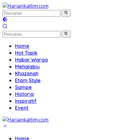
Langsung
ke
konten
Home
Hot Topik
Habar Warga
Mehalabiu
Khazanah
Etam Style
Sampe
Historia
Inspiratif
Event
Home