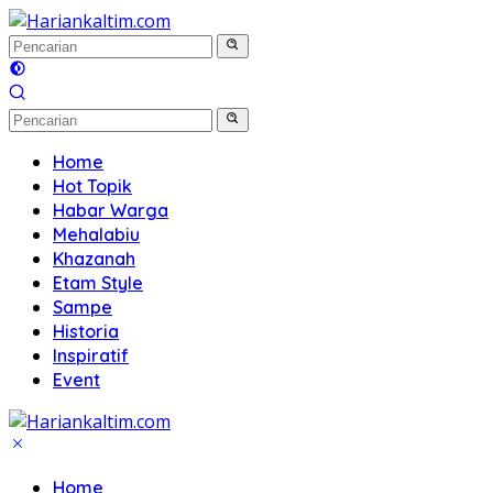
Langsung
ke
konten
Home
Hot Topik
Habar Warga
Mehalabiu
Khazanah
Etam Style
Sampe
Historia
Inspiratif
Event
Home