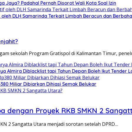
ga Jaya? Padahal Pernah Disorot Wali Kota Soal Izin
tif oleh DLH Samarinda Terkait Limbah Beracun dan Berbah
njahit?
gam sekolah Program Gratispol di Kalimantan Timur, pene
ya Almira Diblacklist tapi Tahun Depan Boleh Ikut Tender L
80 Miliar Dibiarkan Dihiasi Semak Belukar
Apa dengan Proyek RKB SMKN 2 Sangat
N 2 Sangatta Utara menjadi sorotan setelah DPRD…