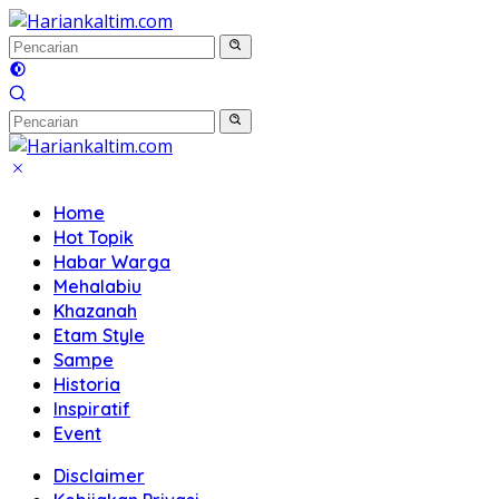
Langsung
ke
konten
Home
Hot Topik
Habar Warga
Mehalabiu
Khazanah
Etam Style
Sampe
Historia
Inspiratif
Event
Disclaimer