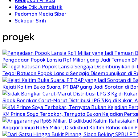
Kebijakan Privasi
Kode Etik Jurnalistik
Pedoman Media Siber
Sekapur Sirih
proyek
Pengadaan Popok Lansia Rp1 Miliar yang Jadi Temuan BPK 
Tega! Ratusan Popok Lansia Sengaja Disembunyikan di R
Kejati Kaltim Buka Suara, PT BAP yang Jadi Sorotan di Bank
Sidak Bongkar Carut-Marut Distribusi LPG 3 Kg di Kukar, 
KM Prince Soya Terbakar, Ternyata Bukan Kejadian Pert
Anggarannya Rp65 Miliar, Disdikbud Kaltim Rahasiakan