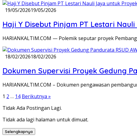
19/05/2026
19/05/2026
Haji Y Disebut Pinjam PT Lestari Na
HARIANKALTIM.COM — Polemik seputar proyek Pembangun
18/02/2026
18/02/2026
Dokumen Supervisi Proyek Gedung Pa
HARIANKALTIM.COM – Dokumen pengawasan pembangunan
Paginasi
1
2
…
14
Berikutnya »
pos
Tidak Ada Postingan Lagi.
Tidak ada lagi halaman untuk dimuat.
Selengkapnya