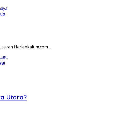
aya
lusuran Hariankaltim.com…
agi
ta Utara?