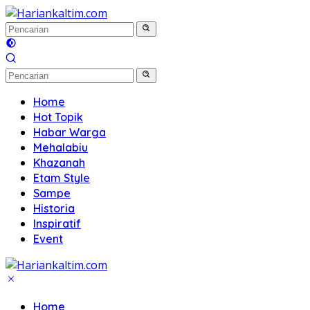
Langsung
ke
konten
Home
Hot Topik
Habar Warga
Mehalabiu
Khazanah
Etam Style
Sampe
Historia
Inspiratif
Event
Home