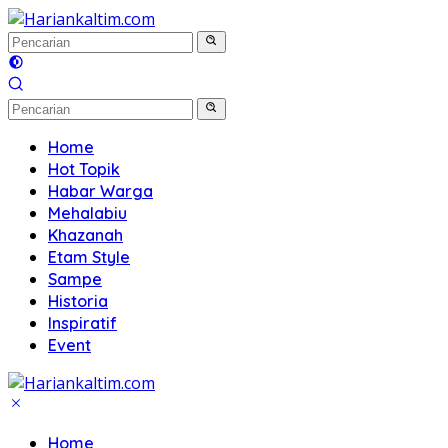
Langsung
ke
konten
Home
Hot Topik
Habar Warga
Mehalabiu
Khazanah
Etam Style
Sampe
Historia
Inspiratif
Event
Home