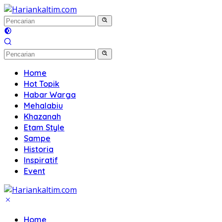
Langsung
ke
konten
Home
Hot Topik
Habar Warga
Mehalabiu
Khazanah
Etam Style
Sampe
Historia
Inspiratif
Event
Home