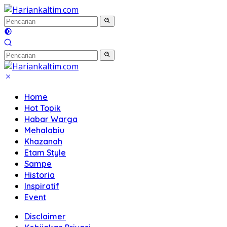
Langsung
ke
konten
Home
Hot Topik
Habar Warga
Mehalabiu
Khazanah
Etam Style
Sampe
Historia
Inspiratif
Event
Disclaimer