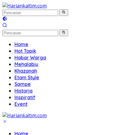
Langsung
ke
konten
Home
Hot Topik
Habar Warga
Mehalabiu
Khazanah
Etam Style
Sampe
Historia
Inspiratif
Event
Home