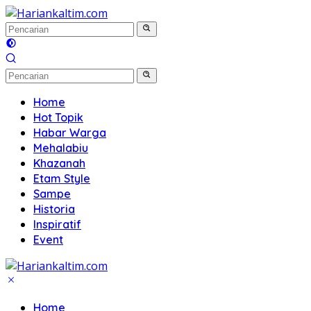
Langsung
ke
konten
Home
Hot Topik
Habar Warga
Mehalabiu
Khazanah
Etam Style
Sampe
Historia
Inspiratif
Event
Home