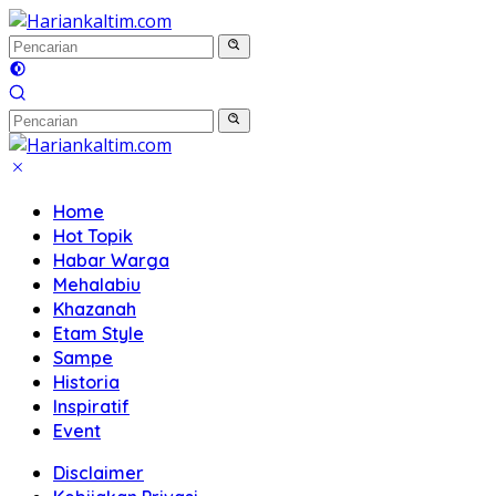
Langsung
ke
konten
Home
Hot Topik
Habar Warga
Mehalabiu
Khazanah
Etam Style
Sampe
Historia
Inspiratif
Event
Disclaimer