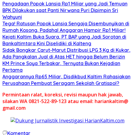
Pengadaan Popok Lansia Rp1 Miliar yang Jadi Temuan
BPK Dilakukan saat Panti Nirwana Puri Dipimpin Sri
Wahyuni
Tega! Ratusan Popok Lansia Sengaja Disembunyikan di
Rumah Kosong, Padahal Anggaran Hampir Rp1 Miliar!
Kejati Kaltim Buka Suara, PT BAP yang Jadi Sorotan di
Bankaltimtara Kini Diselidiki di Kalteng
Sidak Bongkar Carut-Marut Distribusi LPG 3 Kg di Kukar,
Ada Pangkalan Jual di Atas HET hingga Belum Berizin
KM Prince Soya Terbakar, Ternyata Bukan Kejadian
Pertama
Anggarannya Rp65 Miliar, Disdikbud Kaltim Rahasiakan
Perusahaan Pembuat Seragam Sekolah Gratispol?
Permintaan ralat, koreksi, revisi maupun hak jawab,
silakan WA 0821-522-89-123 atau email: hariankaltim@
gmail.com
Komentar