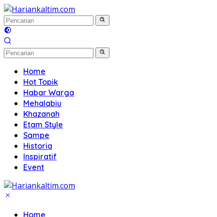
Langsung
ke
konten
Home
Hot Topik
Habar Warga
Mehalabiu
Khazanah
Etam Style
Sampe
Historia
Inspiratif
Event
Home