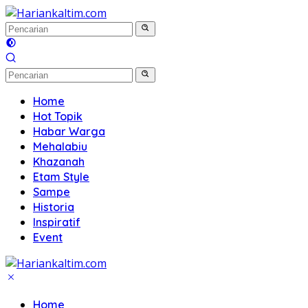
Langsung
ke
konten
Home
Hot Topik
Habar Warga
Mehalabiu
Khazanah
Etam Style
Sampe
Historia
Inspiratif
Event
Home