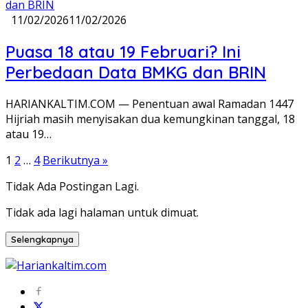
11/02/2026
11/02/2026
Puasa 18 atau 19 Februari? Ini
Perbedaan Data BMKG dan BRIN
HARIANKALTIM.COM — Penentuan awal Ramadan 1447
Hijriah masih menyisakan dua kemungkinan tanggal, 18
atau 19…
Paginasi
1
2
…
4
Berikutnya »
pos
Tidak Ada Postingan Lagi.
Tidak ada lagi halaman untuk dimuat.
Selengkapnya