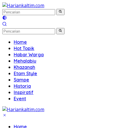
Langsung
ke
konten
Home
Hot Topik
Habar Warga
Mehalabiu
Khazanah
Etam Style
Sampe
Historia
Inspiratif
Event
Home