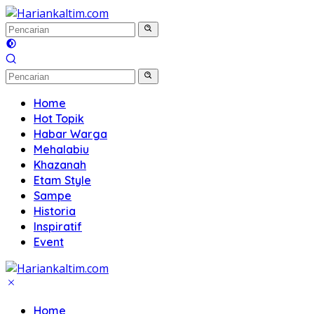
Langsung
ke
konten
Home
Hot Topik
Habar Warga
Mehalabiu
Khazanah
Etam Style
Sampe
Historia
Inspiratif
Event
Home