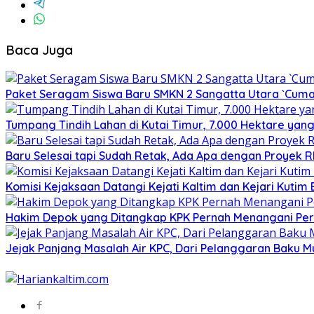
Baca Juga
Paket Seragam Siswa Baru SMKN 2 Sangatta Utara `Cuma
Tumpang Tindih Lahan di Kutai Timur, 7.000 Hektare yang
Baru Selesai tapi Sudah Retak, Ada Apa dengan Proyek 
Komisi Kejaksaan Datangi Kejati Kaltim dan Kejari Kutim
Hakim Depok yang Ditangkap KPK Pernah Menangani Perka
Jejak Panjang Masalah Air KPC, Dari Pelanggaran Baku M