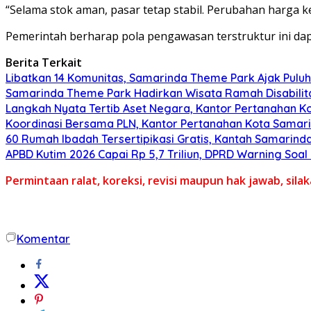
“Selama stok aman, pasar tetap stabil. Perubahan harga k
Pemerintah berharap pola pengawasan terstruktur ini da
Berita Terkait
Libatkan 14 Komunitas, Samarinda Theme Park Ajak Puluha
Samarinda Theme Park Hadirkan Wisata Ramah Disabilita
Langkah Nyata Tertib Aset Negara, Kantor Pertanahan K
Koordinasi Bersama PLN, Kantor Pertanahan Kota Samari
60 Rumah Ibadah Tersertipikasi Gratis, Kantah Samarinda
APBD Kutim 2026 Capai Rp 5,7 Triliun, DPRD Warning Soa
Permintaan ralat, koreksi, revisi maupun hak jawab, sil
Komentar