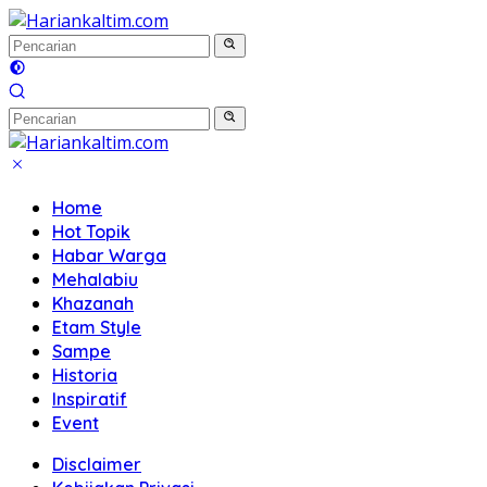
Langsung
ke
konten
Home
Hot Topik
Habar Warga
Mehalabiu
Khazanah
Etam Style
Sampe
Historia
Inspiratif
Event
Disclaimer