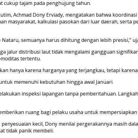
t cukup tajam pada penghujung tahun.
tim, Achmad Dony Erviady, mengatakan bahwa koordinasi li
an masyarakat, kalkulasi pasokan dari luar daerah, serta pe
 Nataru, semuanya harus dihitung dengan lebih presisi,” uj
gga jalur distribusi laut tidak mengalami gangguan signifi
moditas tertentu.
an hanya karena harganya yang terjangkau, tetapi karena 
 untuk memenuhi kebutuhan hingga awal Januari.
 melakukan inspeksi lapangan tanpa pemberitahuan. Langka
 memberikan ruang bagi pelaku usaha untuk mempersiapkan 
penyesuaian kecil, Dony menilai pergerakannya masih dal
t tidak panik membeli.