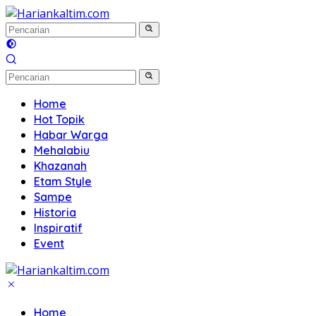
Langsung
ke
konten
Home
Hot Topik
Habar Warga
Mehalabiu
Khazanah
Etam Style
Sampe
Historia
Inspiratif
Event
Home