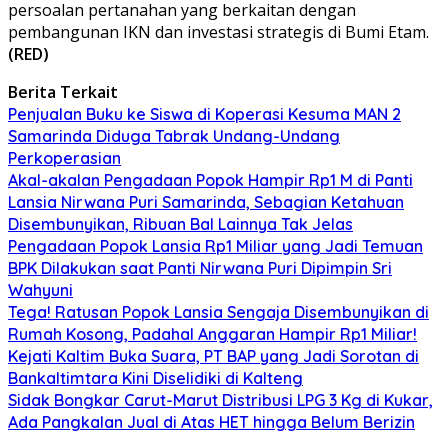
persoalan pertanahan yang berkaitan dengan
pembangunan IKN dan investasi strategis di Bumi Etam.
(RED)
Berita Terkait
Penjualan Buku ke Siswa di Koperasi Kesuma MAN 2
Samarinda Diduga Tabrak Undang-Undang
Perkoperasian
Akal-akalan Pengadaan Popok Hampir Rp1 M di Panti
Lansia Nirwana Puri Samarinda, Sebagian Ketahuan
Disembunyikan, Ribuan Bal Lainnya Tak Jelas
Pengadaan Popok Lansia Rp1 Miliar yang Jadi Temuan
BPK Dilakukan saat Panti Nirwana Puri Dipimpin Sri
Wahyuni
Tega! Ratusan Popok Lansia Sengaja Disembunyikan di
Rumah Kosong, Padahal Anggaran Hampir Rp1 Miliar!
Kejati Kaltim Buka Suara, PT BAP yang Jadi Sorotan di
Bankaltimtara Kini Diselidiki di Kalteng
Sidak Bongkar Carut-Marut Distribusi LPG 3 Kg di Kukar,
Ada Pangkalan Jual di Atas HET hingga Belum Berizin