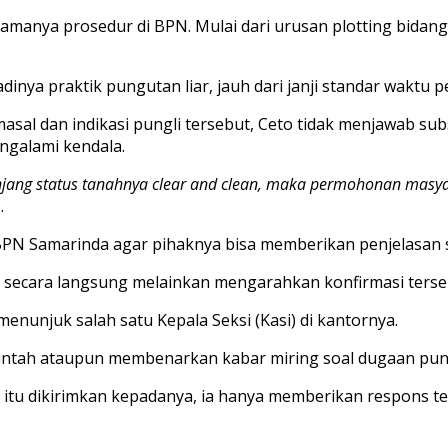
anya prosedur di BPN. Mulai dari urusan plotting bidang t
adinya praktik pungutan liar, jauh dari janji standar waktu 
asal dan indikasi pungli tersebut, Ceto tidak menjawab su
ngalami kendala.
njang status tanahnya clear and clean, maka permohonan masyar
.
PN Samarinda agar pihaknya bisa memberikan penjelasan 
ia secara langsung melainkan mengarahkan konfirmasi ter
 menunjuk salah satu Kepala Seksi (Kasi) di kantornya.
mbantah ataupun membenarkan kabar miring soal dugaan pung
an itu dikirimkan kepadanya, ia hanya memberikan respons