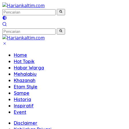
Langsung
ke
konten
Home
Hot Topik
Habar Warga
Mehalabiu
Khazanah
Etam Style
Sampe
Historia
Inspiratif
Event
Disclaimer