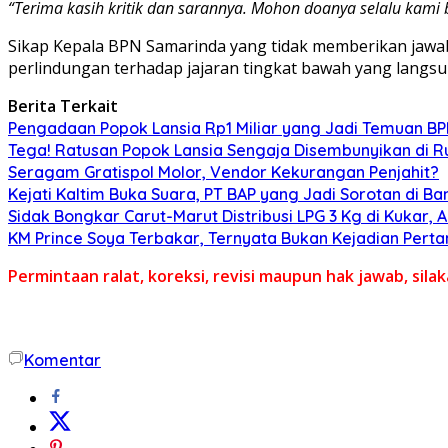
“Terima kasih kritik dan sarannya. Mohon doanya selalu kami 
Sikap Kepala BPN Samarinda yang tidak memberikan jawa
perlindungan terhadap jajaran tingkat bawah yang lang
Berita Terkait
Pengadaan Popok Lansia Rp1 Miliar yang Jadi Temuan BPK 
Tega! Ratusan Popok Lansia Sengaja Disembunyikan di R
Seragam Gratispol Molor, Vendor Kekurangan Penjahit?
Kejati Kaltim Buka Suara, PT BAP yang Jadi Sorotan di Bank
Sidak Bongkar Carut-Marut Distribusi LPG 3 Kg di Kukar, 
KM Prince Soya Terbakar, Ternyata Bukan Kejadian Pert
Permintaan ralat, koreksi, revisi maupun hak jawab, sil
Komentar