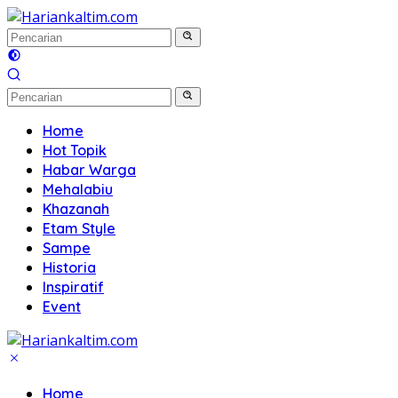
Langsung
ke
konten
Home
Hot Topik
Habar Warga
Mehalabiu
Khazanah
Etam Style
Sampe
Historia
Inspiratif
Event
Home