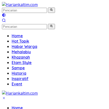
Langsung
ke
konten
Home
Hot Topik
Habar Warga
Mehalabiu
Khazanah
Etam Style
Sampe
Historia
Inspiratif
Event
Home