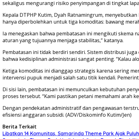
sekaligus mengurangi risiko penyimpangan di tingkat lap
Kepala DTPHP Kutim, Dyah Ratnamingrum, menyebutkan bah
hanya diperbolehkan untuk tiga komoditas: bawang merah,
Ia menegaskan bahwa pembatasan ini mengikuti skema na
aturan yang tujuannya menjaga stabilitas,” katanya.
Pembatasan ini tidak berdiri sendiri. Sistem distribusi 
bahwa kedisiplinan administrasi sangat penting. “Kalau al
Ketiga komoditas ini dianggap strategis karena sering me
intervensi pupuk menjadi salah satu titik kendali. Peme
Di sisi lain, pembatasan ini memunculkan kebutuhan pen
proses tersebut. “Kami pastikan petani memahami arah k
Dengan pendekatan administratif dan pengawasan terst
efisiensi anggaran subsidi. (ADV/Diskominfo Kutim/Jen)
Berita Terkait
Libatkan 14 Komunitas, Samarinda Theme Park Ajak Puluha