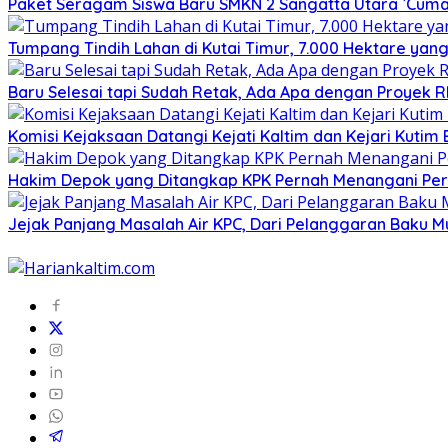
Paket Seragam Siswa Baru SMKN 2 Sangatta Utara `Cuma
Tumpang Tindih Lahan di Kutai Timur, 7.000 Hektare yang
Baru Selesai tapi Sudah Retak, Ada Apa dengan Proyek 
Komisi Kejaksaan Datangi Kejati Kaltim dan Kejari Kutim
Hakim Depok yang Ditangkap KPK Pernah Menangani Perka
Jejak Panjang Masalah Air KPC, Dari Pelanggaran Baku M