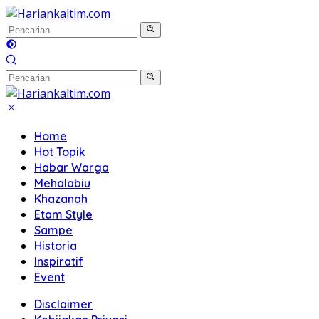
Langsung
ke
konten
Home
Hot Topik
Habar Warga
Mehalabiu
Khazanah
Etam Style
Sampe
Historia
Inspiratif
Event
Disclaimer