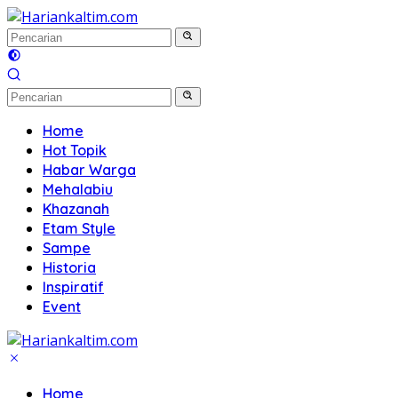
Langsung
ke
konten
Home
Hot Topik
Habar Warga
Mehalabiu
Khazanah
Etam Style
Sampe
Historia
Inspiratif
Event
Home