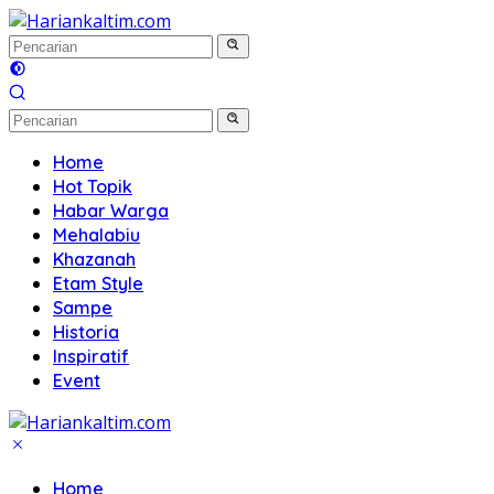
Langsung
ke
konten
Home
Hot Topik
Habar Warga
Mehalabiu
Khazanah
Etam Style
Sampe
Historia
Inspiratif
Event
Home