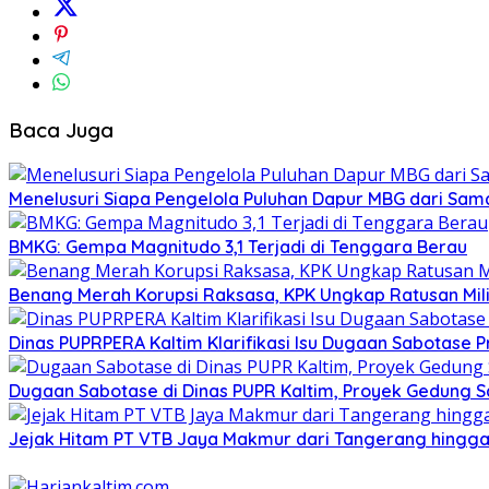
Baca Juga
Menelusuri Siapa Pengelola Puluhan Dapur MBG dari Sam
BMKG: Gempa Magnitudo 3,1 Terjadi di Tenggara Berau
Benang Merah Korupsi Raksasa, KPK Ungkap Ratusan Mili
Dinas PUPRPERA Kaltim Klarifikasi Isu Dugaan Sabotase
Dugaan Sabotase di Dinas PUPR Kaltim, Proyek Gedung 
Jejak Hitam PT VTB Jaya Makmur dari Tangerang hingga 