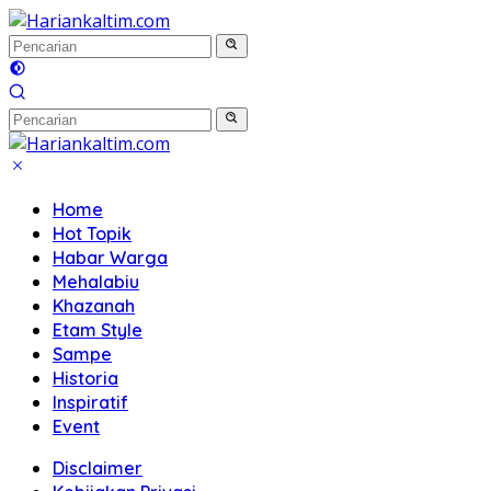
Langsung
ke
konten
Home
Hot Topik
Habar Warga
Mehalabiu
Khazanah
Etam Style
Sampe
Historia
Inspiratif
Event
Disclaimer