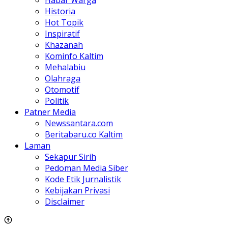
Habar Warga
Historia
Hot Topik
Inspiratif
Khazanah
Kominfo Kaltim
Mehalabiu
Olahraga
Otomotif
Politik
Patner Media
Newssantara.com
Beritabaru.co Kaltim
Laman
Sekapur Sirih
Pedoman Media Siber
Kode Etik Jurnalistik
Kebijakan Privasi
Disclaimer