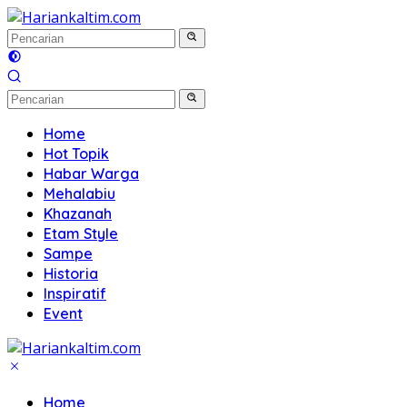
Langsung
ke
konten
Home
Hot Topik
Habar Warga
Mehalabiu
Khazanah
Etam Style
Sampe
Historia
Inspiratif
Event
Home