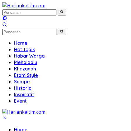
Langsung
ke
konten
Home
Hot Topik
Habar Warga
Mehalabiu
Khazanah
Etam Style
Sampe
Historia
Inspiratif
Event
Home