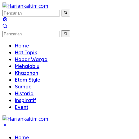
Langsung
ke
konten
Home
Hot Topik
Habar Warga
Mehalabiu
Khazanah
Etam Style
Sampe
Historia
Inspiratif
Event
Home