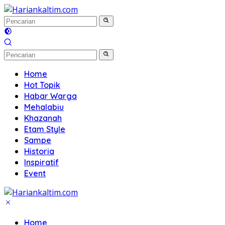
Langsung
ke
konten
Home
Hot Topik
Habar Warga
Mehalabiu
Khazanah
Etam Style
Sampe
Historia
Inspiratif
Event
Home