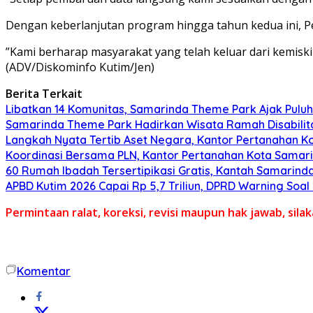
Dengan keberlanjutan program hingga tahun kedua ini, 
”Kami berharap masyarakat yang telah keluar dari kemiski
(ADV/Diskominfo Kutim/Jen)
Berita Terkait
Libatkan 14 Komunitas, Samarinda Theme Park Ajak Puluha
Samarinda Theme Park Hadirkan Wisata Ramah Disabilita
Langkah Nyata Tertib Aset Negara, Kantor Pertanahan K
Koordinasi Bersama PLN, Kantor Pertanahan Kota Samari
60 Rumah Ibadah Tersertipikasi Gratis, Kantah Samarinda
APBD Kutim 2026 Capai Rp 5,7 Triliun, DPRD Warning Soa
Permintaan ralat, koreksi, revisi maupun hak jawab, sil
Komentar