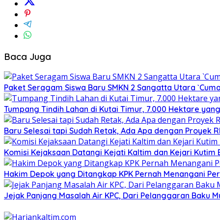
Baca Juga
Paket Seragam Siswa Baru SMKN 2 Sangatta Utara `Cuma
Tumpang Tindih Lahan di Kutai Timur, 7.000 Hektare yang
Baru Selesai tapi Sudah Retak, Ada Apa dengan Proyek 
Komisi Kejaksaan Datangi Kejati Kaltim dan Kejari Kutim
Hakim Depok yang Ditangkap KPK Pernah Menangani Perka
Jejak Panjang Masalah Air KPC, Dari Pelanggaran Baku M