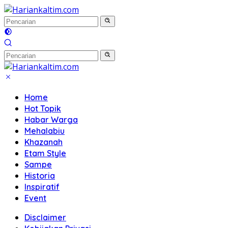
Langsung
ke
konten
Home
Hot Topik
Habar Warga
Mehalabiu
Khazanah
Etam Style
Sampe
Historia
Inspiratif
Event
Disclaimer