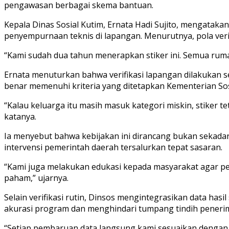
pengawasan berbagai skema bantuan.
Kepala Dinas Sosial Kutim, Ernata Hadi Sujito, mengataka
penyempurnaan teknis di lapangan. Menurutnya, pola verif
“Kami sudah dua tahun menerapkan stiker ini. Semua rumah 
Ernata menuturkan bahwa verifikasi lapangan dilakukan s
benar memenuhi kriteria yang ditetapkan Kementerian Sos
“Kalau keluarga itu masih masuk kategori miskin, stiker t
katanya.
Ia menyebut bahwa kebijakan ini dirancang bukan sekada
intervensi pemerintah daerah tersalurkan tepat sasaran.
“Kami juga melakukan edukasi kepada masyarakat agar pemas
paham,” ujarnya.
Selain verifikasi rutin, Dinsos mengintegrasikan data has
akurasi program dan menghindari tumpang tindih peneri
“Setiap pembaruan data langsung kami sesuaikan dengan 