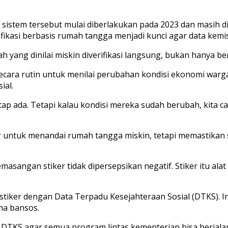
n sistem tersebut mulai diberlakukan pada 2023 dan masih d
ikasi berbasis rumah tangga menjadi kunci agar data kemis
yang dinilai miskin diverifikasi langsung, bukan hanya ber
ecara rutin untuk menilai perubahan kondisi ekonomi warg
ial.
etap ada. Tetapi kalau kondisi mereka sudah berubah, kita c
r untuk menandai rumah tangga miskin, tetapi memastikan 
angan stiker tidak dipersepsikan negatif. Stiker itu alat v
il stiker dengan Data Terpadu Kesejahteraan Sosial (DTKS).
ma bansos.
DTKS agar semua program lintas kementerian bisa berjalan