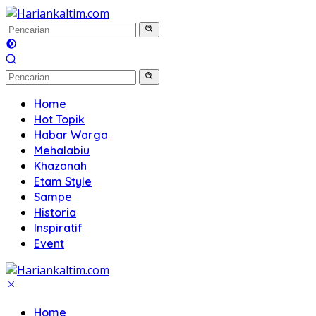
Langsung
ke
konten
Home
Hot Topik
Habar Warga
Mehalabiu
Khazanah
Etam Style
Sampe
Historia
Inspiratif
Event
Home