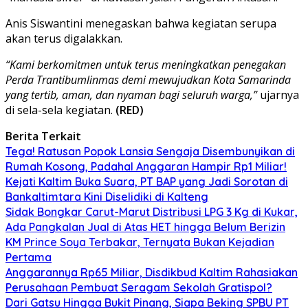
Anis Siswantini menegaskan bahwa kegiatan serupa
akan terus digalakkan.
“Kami berkomitmen untuk terus meningkatkan penegakan
Perda Trantibumlinmas demi mewujudkan Kota Samarinda
yang tertib, aman, dan nyaman bagi seluruh warga,”
ujarnya
di sela-sela kegiatan.
(RED)
Berita Terkait
Tega! Ratusan Popok Lansia Sengaja Disembunyikan di
Rumah Kosong, Padahal Anggaran Hampir Rp1 Miliar!
Kejati Kaltim Buka Suara, PT BAP yang Jadi Sorotan di
Bankaltimtara Kini Diselidiki di Kalteng
Sidak Bongkar Carut-Marut Distribusi LPG 3 Kg di Kukar,
Ada Pangkalan Jual di Atas HET hingga Belum Berizin
KM Prince Soya Terbakar, Ternyata Bukan Kejadian
Pertama
Anggarannya Rp65 Miliar, Disdikbud Kaltim Rahasiakan
Perusahaan Pembuat Seragam Sekolah Gratispol?
Dari Gatsu Hingga Bukit Pinang, Siapa Beking SPBU PT