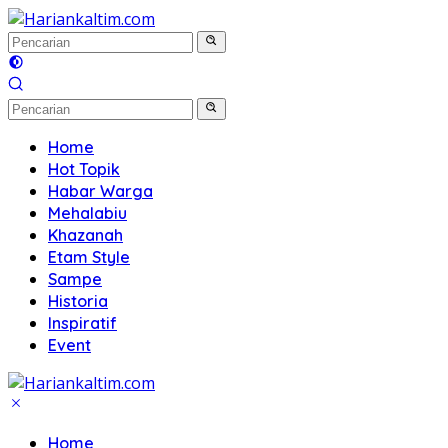
Langsung
ke
konten
Home
Hot Topik
Habar Warga
Mehalabiu
Khazanah
Etam Style
Sampe
Historia
Inspiratif
Event
Home