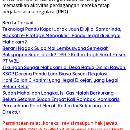
memastikan aktivitas perdagangan mereka tetap
berjalan sesuai regulasi.
(RED)
Berita Terkait
Teknologi Pandu Kapal Jarak Jauh Diuji di Samarinda,
Bisakah e-Pilotage Mengakhiri Pandu Ilegal di Sungai
Mahakam?
Berani Nggak Sulap Mal Lembuswana Semegah
Balikpapan Superblock? DPRD Kaltim Tagih Surat Resmi
PT WBL
Tikungan Sungai Mahakam di Desa Batuq Dinilai Rawan,
KSOP Dorong Pandu Luar Biasa Sesuai Regulasi
Ironi Galian C Kaltim: yang Ilegal Dikejar, yang Legal
Belum Kelar
Sudah Mahal dan Langka, Isi Gas Malah Berkurang
Belum Setahun Sudah Empat Kali Rombak, Komisaris
Perusahaan Pelat Merah Kaltim Ini Sekarang Jadi
Direktur
Permintaan ralat, koreksi, revisi maupun hak jawab,
silakan WA 0821-522-89-123 atau email: hariankaltim@