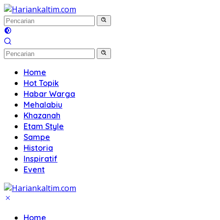
Langsung
ke
konten
Home
Hot Topik
Habar Warga
Mehalabiu
Khazanah
Etam Style
Sampe
Historia
Inspiratif
Event
Home