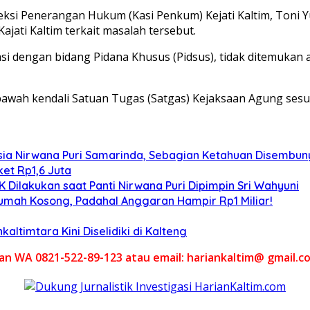
eksi Penerangan Hukum (Kasi Penkum) Kejati Kaltim, Toni
ati Kaltim terkait masalah tersebut.
asi dengan bidang Pidana Khusus (Pidsus), tidak ditemuka
bawah kendali Satuan Tugas (Satgas) Kejaksaan Agung ses
ia Nirwana Puri Samarinda, Sebagian Ketahuan Disembunyi
et Rp1,6 Juta
Dilakukan saat Panti Nirwana Puri Dipimpin Sri Wahyuni
umah Kosong, Padahal Anggaran Hampir Rp1 Miliar!
altimtara Kini Diselidiki di Kalteng
akan WA 0821-522-89-123 atau email: hariankaltim@ gmail.c