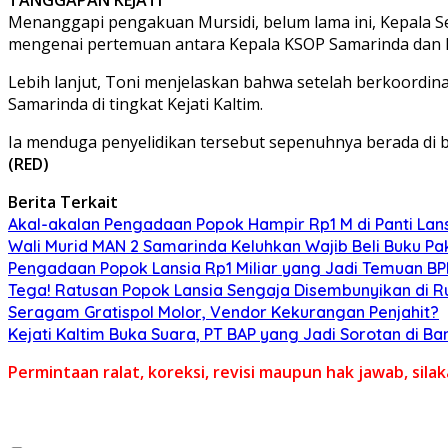
Menanggapi pengakuan Mursidi, belum lama ini, Kepala S
mengenai pertemuan antara Kepala KSOP Samarinda dan Kaj
Lebih lanjut, Toni menjelaskan bahwa setelah berkoordin
Samarinda di tingkat Kejati Kaltim.
Ia menduga penyelidikan tersebut sepenuhnya berada di 
(RED)
Berita Terkait
Akal-akalan Pengadaan Popok Hampir Rp1 M di Panti Lans
Wali Murid MAN 2 Samarinda Keluhkan Wajib Beli Buku Pak
Pengadaan Popok Lansia Rp1 Miliar yang Jadi Temuan BPK 
Tega! Ratusan Popok Lansia Sengaja Disembunyikan di R
Seragam Gratispol Molor, Vendor Kekurangan Penjahit?
Kejati Kaltim Buka Suara, PT BAP yang Jadi Sorotan di Bank
Permintaan ralat, koreksi, revisi maupun hak jawab, sil