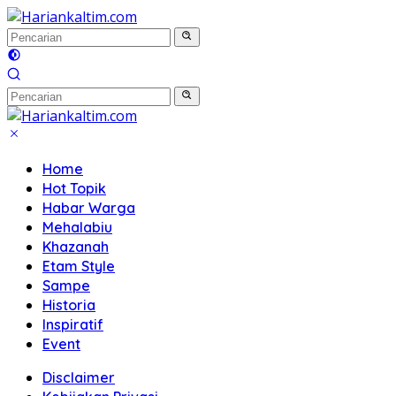
Langsung
ke
konten
Home
Hot Topik
Habar Warga
Mehalabiu
Khazanah
Etam Style
Sampe
Historia
Inspiratif
Event
Disclaimer