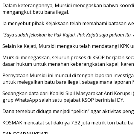
Dalam keterangannya, Mursidi menegaskan bahwa koordin
mengangkut batu bara ilegal.
Ia menyebut pihak Kejaksaan telah memahami batasan we
“Saya sudah jelaskan ke Pak Kajati. Pak Kajati saja paham itu
Selain ke Kejati, Mursidi mengaku telah mendatangi KPK 
Mursidi menegaskan, seluruh proses di KSOP berjalan secar
dasar hukum untuk menahan keberangkatan kapal, karena 
Pernyataan Mursidi ini muncul di tengah laporan investi
untuk melegalkan batu bara ilegal, sebagaimana laporan 
Sedangkan data dari Koalisi Sipil Masyarakat Anti Korups
grup WhatsApp salah satu pejabat KSOP berinisial DY.
Dana tersebut diduga menjadi “pelicin” agar aktivitas penga
KOSMAK mencatat setidaknya 7,32 juta metrik ton batu bar
TANGGAPAN KEJATI