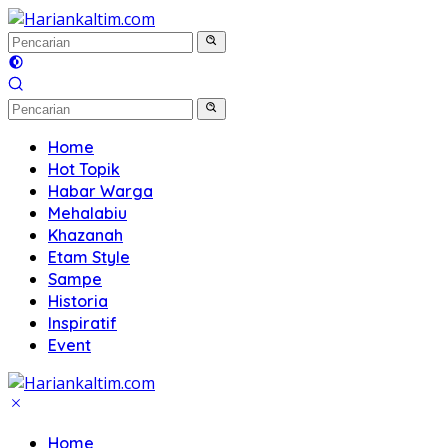
Langsung
ke
konten
Home
Hot Topik
Habar Warga
Mehalabiu
Khazanah
Etam Style
Sampe
Historia
Inspiratif
Event
Home