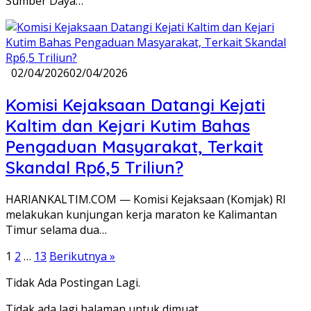
Sumber Daya…
02/04/2026
02/04/2026
Komisi Kejaksaan Datangi Kejati
Kaltim dan Kejari Kutim Bahas
Pengaduan Masyarakat, Terkait
Skandal Rp6,5 Triliun?
HARIANKALTIM.COM — Komisi Kejaksaan (Komjak) RI
melakukan kunjungan kerja maraton ke Kalimantan
Timur selama dua…
Paginasi
1
2
…
13
Berikutnya »
pos
Tidak Ada Postingan Lagi.
Tidak ada lagi halaman untuk dimuat.