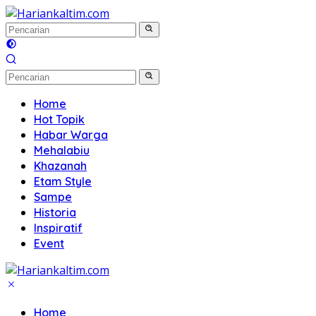
Langsung
ke
konten
Home
Hot Topik
Habar Warga
Mehalabiu
Khazanah
Etam Style
Sampe
Historia
Inspiratif
Event
Home