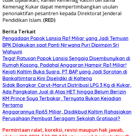
Kemenag Kukar dapat mempertimbangkan usulan
penonaktifan pesantren kepada Direktorat Jenderal
Pendidikan Islam.
(RED)
Berita Terkait
Pengadaan Popok Lansia Rp1 Miliar yang Jadi Temuan
BPK Dilakukan saat Panti Nirwana Puri Dipimpin Sri
Wahyuni
Tega! Ratusan Popok Lansia Sengaja Disembunyikan di
Rumah Kosong, Padahal Anggaran Hampir Rp1 Miliar!
Kejati Kaltim Buka Suara, PT BAP yang Jadi Sorotan di
Bankaltimtara Kini Diselidiki di Kalteng
Sidak Bongkar Carut-Marut Distribusi LPG 3 Kg di Kukar,
Ada Pangkalan Jual di Atas HET hingga Belum Berizin
KM Prince Soya Terbakar, Ternyata Bukan Kejadian
Pertama
Anggarannya Rp65 Miliar, Disdikbud Kaltim Rahasiakan
Perusahaan Pembuat Seragam Sekolah Gratispol?
Permintaan ralat, koreksi, revisi maupun hak jawab,