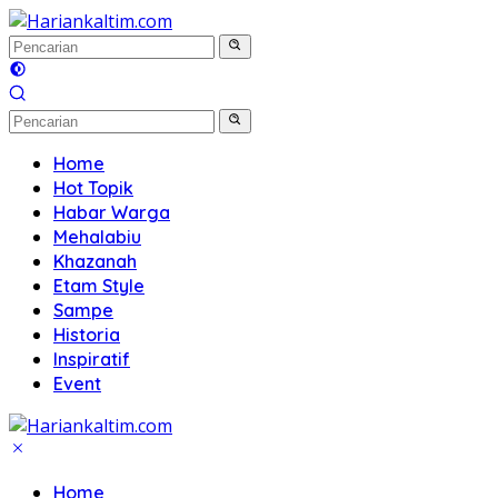
Langsung
ke
konten
Home
Hot Topik
Habar Warga
Mehalabiu
Khazanah
Etam Style
Sampe
Historia
Inspiratif
Event
Home