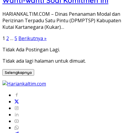
Wanti-wanti Soal Komitmen Ini
HARIANKALTIM.COM – Dinas Penanaman Modal dan
Perizinan Terpadu Satu Pintu (DPMPTSP) Kabupaten
Kutai Kartanegara (Kukar)…
Paginasi
1
2
…
5
Berikutnya »
pos
Tidak Ada Postingan Lagi.
Tidak ada lagi halaman untuk dimuat.
Selengkapnya