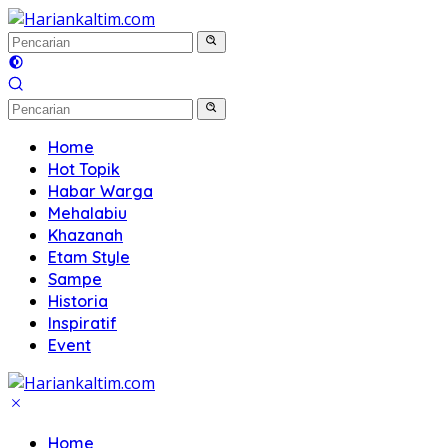
Langsung
ke
konten
Home
Hot Topik
Habar Warga
Mehalabiu
Khazanah
Etam Style
Sampe
Historia
Inspiratif
Event
Home