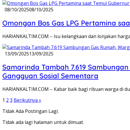
08/10/2025
08/10/2025
Omongan Bos Gas LPG Pertamina saat
HARIANKALTIM.COM – Isu kelangkaan dan lonjakan harga g
13/09/2025
13/09/2025
Samarinda Tambah 7.619 Sambungan G
Gangguan Sosial Sementara
HARIANKALTIM.COM – Kabar baik bagi ribuan warga di du
Paginasi
1
2
3
Berikutnya »
pos
Tidak Ada Postingan Lagi.
Tidak ada lagi halaman untuk dimuat.