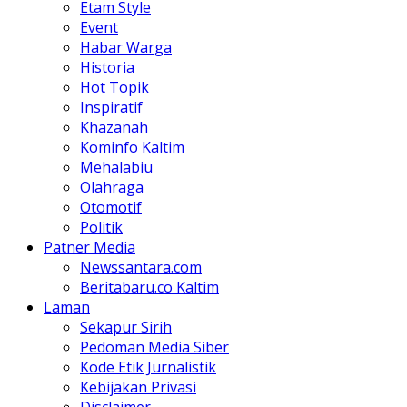
Etam Style
Event
Habar Warga
Historia
Hot Topik
Inspiratif
Khazanah
Kominfo Kaltim
Mehalabiu
Olahraga
Otomotif
Politik
Patner Media
Newssantara.com
Beritabaru.co Kaltim
Laman
Sekapur Sirih
Pedoman Media Siber
Kode Etik Jurnalistik
Kebijakan Privasi
Disclaimer