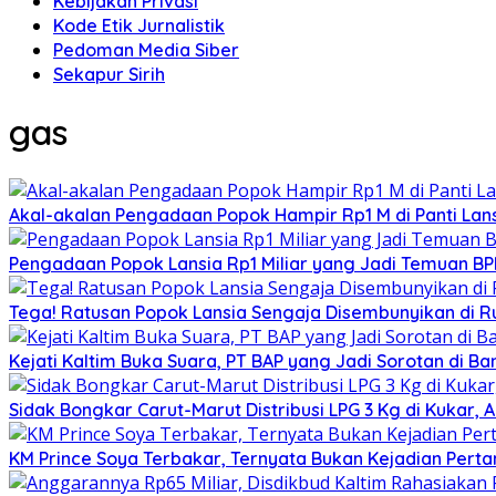
Kebijakan Privasi
Kode Etik Jurnalistik
Pedoman Media Siber
Sekapur Sirih
gas
Akal-akalan Pengadaan Popok Hampir Rp1 M di Panti Lans
Pengadaan Popok Lansia Rp1 Miliar yang Jadi Temuan BPK 
Tega! Ratusan Popok Lansia Sengaja Disembunyikan di R
Kejati Kaltim Buka Suara, PT BAP yang Jadi Sorotan di Bank
Sidak Bongkar Carut-Marut Distribusi LPG 3 Kg di Kukar, 
KM Prince Soya Terbakar, Ternyata Bukan Kejadian Pert