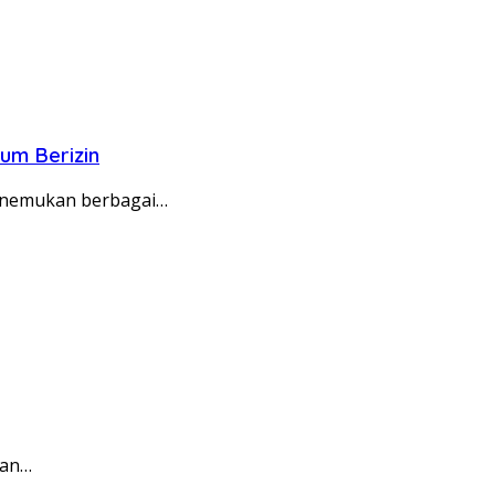
um Berizin
enemukan berbagai…
han…