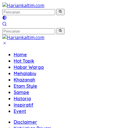
Langsung
ke
konten
Home
Hot Topik
Habar Warga
Mehalabiu
Khazanah
Etam Style
Sampe
Historia
Inspiratif
Event
Disclaimer