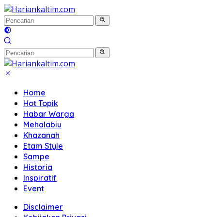
Langsung
ke
konten
Home
Hot Topik
Habar Warga
Mehalabiu
Khazanah
Etam Style
Sampe
Historia
Inspiratif
Event
Disclaimer