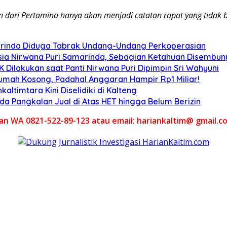
 dari Pertamina hanya akan menjadi catatan rapat yang tidak b
arinda Diduga Tabrak Undang-Undang Perkoperasian
ia Nirwana Puri Samarinda, Sebagian Ketahuan Disembunyi
Dilakukan saat Panti Nirwana Puri Dipimpin Sri Wahyuni
umah Kosong, Padahal Anggaran Hampir Rp1 Miliar!
altimtara Kini Diselidiki di Kalteng
Ada Pangkalan Jual di Atas HET hingga Belum Berizin
akan WA 0821-522-89-123 atau email: hariankaltim@ gmail.c