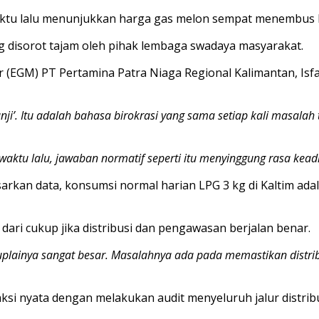
ktu lalu menunjukkan harga gas melon sempat menembus Rp 
g disorot tajam oleh pihak lembaga swadaya masyarakat.
(EGM) PT Pertamina Patra Niaga Regional Kalimantan, Isfa
nji’. Itu adalah bahasa birokrasi yang sama setiap kali masalah t
ktu lalu, jawaban normatif seperti itu menyinggung rasa keadi
arkan data, konsumsi normal harian LPG 3 kg di Kaltim ada
dari cukup jika distribusi dan pengawasan berjalan benar.
suplainya sangat besar. Masalahnya ada pada memastikan distr
aksi nyata dengan melakukan audit menyeluruh jalur distri