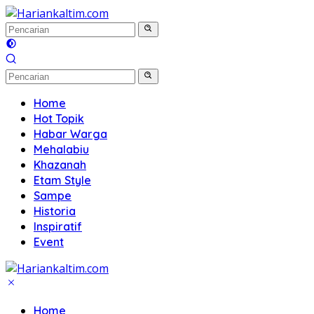
Langsung
ke
konten
Home
Hot Topik
Habar Warga
Mehalabiu
Khazanah
Etam Style
Sampe
Historia
Inspiratif
Event
Home