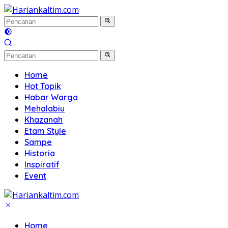
Langsung
ke
konten
Home
Hot Topik
Habar Warga
Mehalabiu
Khazanah
Etam Style
Sampe
Historia
Inspiratif
Event
Home