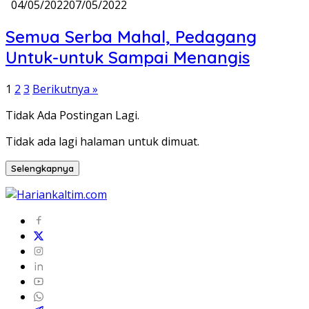
04/05/2022
07/05/2022
Semua Serba Mahal, Pedagang
Untuk-untuk Sampai Menangis
Paginasi
1
2
3
Berikutnya »
pos
Tidak Ada Postingan Lagi.
Tidak ada lagi halaman untuk dimuat.
Selengkapnya