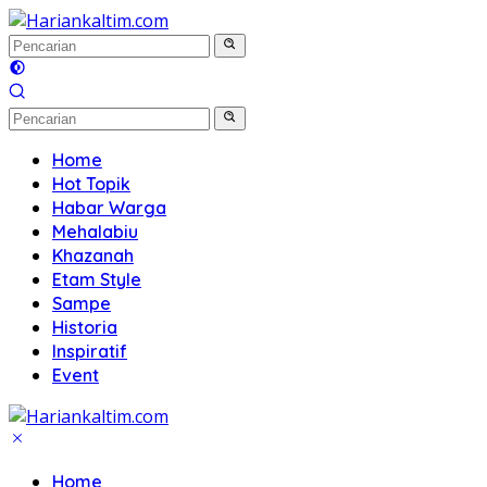
Langsung
ke
konten
Home
Hot Topik
Habar Warga
Mehalabiu
Khazanah
Etam Style
Sampe
Historia
Inspiratif
Event
Home