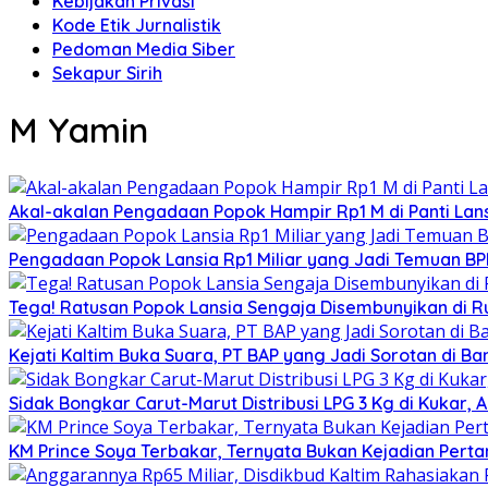
Kebijakan Privasi
Kode Etik Jurnalistik
Pedoman Media Siber
Sekapur Sirih
M Yamin
Akal-akalan Pengadaan Popok Hampir Rp1 M di Panti Lans
Pengadaan Popok Lansia Rp1 Miliar yang Jadi Temuan BPK 
Tega! Ratusan Popok Lansia Sengaja Disembunyikan di R
Kejati Kaltim Buka Suara, PT BAP yang Jadi Sorotan di Bank
Sidak Bongkar Carut-Marut Distribusi LPG 3 Kg di Kukar, 
KM Prince Soya Terbakar, Ternyata Bukan Kejadian Pert