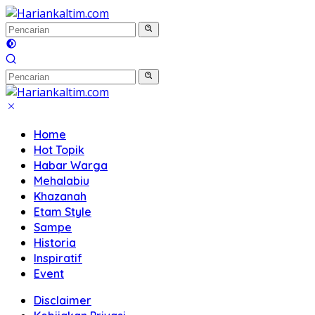
Langsung
ke
konten
Home
Hot Topik
Habar Warga
Mehalabiu
Khazanah
Etam Style
Sampe
Historia
Inspiratif
Event
Disclaimer