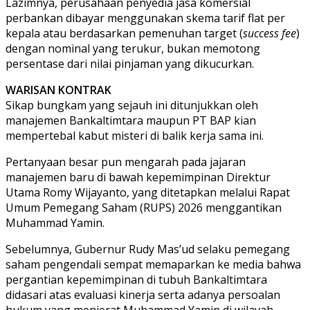
Lazimnya, perusahaan penyedia jasa komersial
perbankan dibayar menggunakan skema tarif flat per
kepala atau berdasarkan pemenuhan target (
success fee
)
dengan nominal yang terukur, bukan memotong
persentase dari nilai pinjaman yang dikucurkan.
WARISAN KONTRAK
Sikap bungkam yang sejauh ini ditunjukkan oleh
manajemen Bankaltimtara maupun PT BAP kian
mempertebal kabut misteri di balik kerja sama ini.
Pertanyaan besar pun mengarah pada jajaran
manajemen baru di bawah kepemimpinan Direktur
Utama Romy Wijayanto, yang ditetapkan melalui Rapat
Umum Pemegang Saham (RUPS) 2026 menggantikan
Muhammad Yamin.
Sebelumnya, Gubernur Rudy Mas’ud selaku pemegang
saham pengendali sempat memaparkan ke media bahwa
pergantian kepemimpinan di tubuh Bankaltimtara
didasari atas evaluasi kinerja serta adanya persoalan
hukum yang menjerat Muhammad Yamin di wilayah