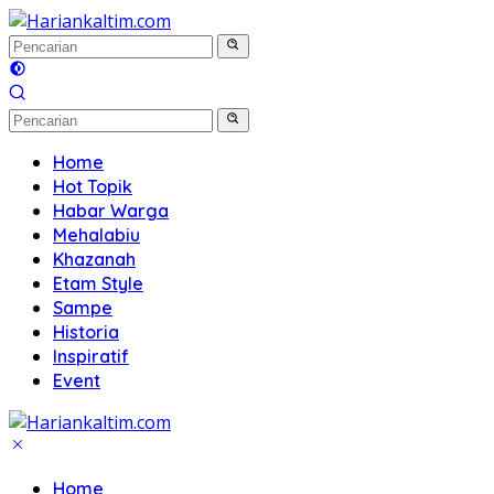
Langsung
ke
konten
Home
Hot Topik
Habar Warga
Mehalabiu
Khazanah
Etam Style
Sampe
Historia
Inspiratif
Event
Home