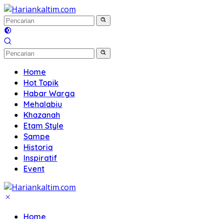
Langsung
ke
konten
Home
Hot Topik
Habar Warga
Mehalabiu
Khazanah
Etam Style
Sampe
Historia
Inspiratif
Event
Home