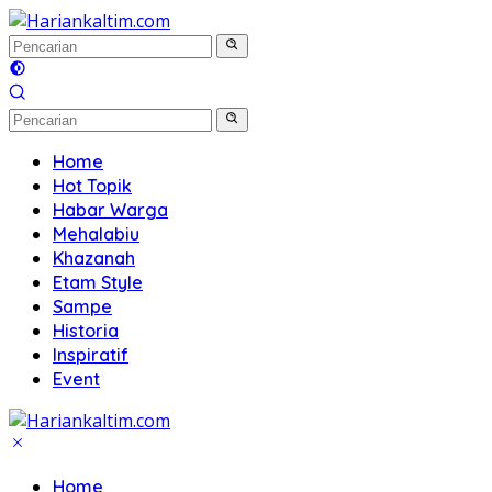
Langsung
ke
konten
Home
Hot Topik
Habar Warga
Mehalabiu
Khazanah
Etam Style
Sampe
Historia
Inspiratif
Event
Home